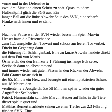
vorne und in der Defensive in
zwei drei Situation einen Schritt zu spät. Quasi mit dem
Halbzeitpfiff glich die SGS aus. Ein
langer Ball auf die linke Abwehr Seite des SVN, eine scharfe
Flanke nach innen und es stand
1:1.
Nach der Pause war der SVN wieder besser im Spiel. Marvin
Heeser hatte die Riesenchance
zum 1:2, umspielte den Torwart und schoss am leeren Tor vorbei.
Direkt im Gegenzug dann
die Führung für Schlangenbad. Eine zu kurze Abwehr landete direkt
auf dem Fuß von Mattis
Österreich, der den Ball zur 2:1 Führung ins lange Eck setze.
Seelbach dann spielbestimmend
und immer wieder mit guten Pässen in den Rücken der Abwehr.
Fabi Grauer fasste sich in
der 65. Minute ein Herz und besorgte mit einem platzierten Schuss
aus 18 Metern den
verdienten 2:2 Ausgleich. Zwölf Minuten später wieder ein guter
Angriff der Seelbacher.
Patrick Hammesfahr schickte Marvin Hesser auf links in die Tiefe,
dieser spielte quer und
Matthias Bernert markierte seinen zweiten Treffer zur 2:3 Führung
für den SVN. Eine