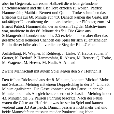
aber im Gegensatz zur ersten Halbzeit die wiedergefundene
Entschlossenheit und die Gier Tore erzielen zu wollen. Patrick
Hammesfahr, Matthias Bernert und Quintin Torke schrauben das
Ergebnis bis zur 60. Minute auf 4:0. Danach kamen die Gäste, mit
tatkräftiger Unterstützung des unparteiischen, per Elfmeter, zum 1:4.
Erneut Patrick Hammesfahr, der an diesem Tag der Matchwinner
war, markierte in der 86. Minute das 5:1. Die Gäste aus
Schlangenbad konnten noch das 2:5 erzielen, hatten aber über das
gesamte Spiel keinerlei Chancen das Spiel für sich zu entscheiden.
Ein in dieser höhe absolut verdienter Sieg der Blau-Gelben.
Aufstellung: N. Wagner, F. Rehberg, J. Linke, V. Habitzreuther, F.
Grauer, K. Detloff, P. Hammesfahr, R. Ahsen, M. Bernert, Q. Torke,
M. Wagener, M. Heeser, M. Nadir, A. Ahmad
Zweite Mannschaft mit gutem Spiel gegen den SV Heftrich II
Den frühen Rückstand aus der 8. Minuten, konnten Michael Mohr
und Sebastian Mehring mit einem Doppelschlag in der 34. Und 36.
Minute egalisieren. Die Gäste konnten vor der Pause, in der 42.
Minute, nochmals Ausgleichen, ehe erneut Sebastian Mehring in der
43. Minuten die 3:2 Pausen Führung besorgte. Nach der Pause
waren die Gäste aus Heftrich etwas besser im Spiel und kamen
verdient zum 3:3 Ausgleich. Danach passierte nicht mehr viel und
beide Mannschfaten mussten mit der Punkteteilung leben.