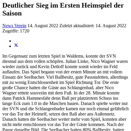
Deutlicher Sieg im Ersten Heimspiel der
Saison
News Verein
14. August 2022
Zuletzt aktualisiert: 14. August 2022
Zugriffe: 1720
Im Gegensatz zum letzten Spiel in Waldems, konnte der SVN
diesmal aus dem vollen schöpfen. Julian Linke, Nico Wagner waren
wieder zurück und Kevin Detloff konnte somit wieder im Feld
auflaufen. Das Spiel begann von der ersten Minute an mit vollem
Einsatz der Seelbacher. Viel Ballbesitz, gute Passstafetten, allerdings
mit zu wenig Entschlossenheit im Spiel Richtung Tor. Die erste
große Chance hatten die Gäste aus Schlangenbad, aber Nico
Wagner rettete souverän mit dem Fuß. In der 28. Minute konnte
dann Patrick Hammesfahr denn Ball per platziertem Schuss ins
lange Eck zum 1:0 in die Maschen hauen. Danach spielte weiter nur
der SVN und die Schlangenbader kamen nur noch einmal gefährlich
vor das Tor der Heimelf, setzen den Ball aber ans Außennetz.
Danach hatten die Seelbacher weiter mehr vom Spiel, konnten aber
nicht mehr entschlossen vor das Tor der Gäste kommen. Nach der
Pause dasselbe Bild. Die Seelbacher hatten 80% Ballbesitz, hatten