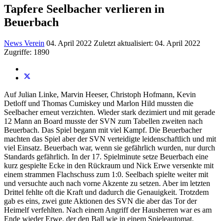
Tapfere Seelbacher verlieren in
Beuerbach
News Verein
04. April 2022
Zuletzt aktualisiert: 04. April 2022
Zugriffe: 1890
Auf Julian Linke, Marvin Heeser, Christoph Hofmann, Kevin
Detloff und Thomas Cumiskey und Marlon Hild mussten die
Seelbacher erneut verzichten. Wieder stark dezimiert und mit gerade
12 Mann an Board musste der SVN zum Tabellen zweiten nach
Beuerbach. Das Spiel begann mit viel Kampf. Die Beuerbacher
machten das Spiel aber der SVN verteidigte leidenschaftlich und mit
viel Einsatz. Beuerbach war, wenn sie gefährlich wurden, nur durch
Standards gefährlich. In der 17. Spielminute setze Beuerbach eine
kurz gespielte Ecke in den Rückraum und Nick Erwe versenkte mit
einem strammen Flachschuss zum 1:0. Seelbach spielte weiter mit
und versuchte auch nach vorne Akzente zu setzen. Aber im letzten
Drittel fehlte oft die Kraft und dadurch die Genauigkeit. Trotzdem
gab es eins, zwei gute Aktionen des SVN die aber das Tor der
Heimelf verfehlten. Nach einem Angriff der Hausherren war es am
Ende wieder Erwe, der den Ball wie in einem Spieleautomat,