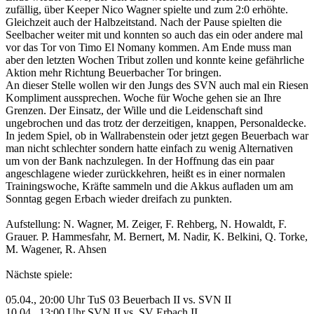
zufällig, über Keeper Nico Wagner spielte und zum 2:0 erhöhte.
Gleichzeit auch der Halbzeitstand. Nach der Pause spielten die
Seelbacher weiter mit und konnten so auch das ein oder andere mal
vor das Tor von Timo El Nomany kommen. Am Ende muss man
aber den letzten Wochen Tribut zollen und konnte keine gefährliche
Aktion mehr Richtung Beuerbacher Tor bringen.
An dieser Stelle wollen wir den Jungs des SVN auch mal ein Riesen
Kompliment aussprechen. Woche für Woche gehen sie an Ihre
Grenzen. Der Einsatz, der Wille und die Leidenschaft sind
ungebrochen und das trotz der derzeitigen, knappen, Personaldecke.
In jedem Spiel, ob in Wallrabenstein oder jetzt gegen Beuerbach war
man nicht schlechter sondern hatte einfach zu wenig Alternativen
um von der Bank nachzulegen. In der Hoffnung das ein paar
angeschlagene wieder zurückkehren, heißt es in einer normalen
Trainingswoche, Kräfte sammeln und die Akkus aufladen um am
Sonntag gegen Erbach wieder dreifach zu punkten.
Aufstellung: N. Wagner, M. Zeiger, F. Rehberg, N. Howaldt, F.
Grauer. P. Hammesfahr, M. Bernert, M. Nadir, K. Belkini, Q. Torke,
M. Wagener, R. Ahsen
Nächste spiele:
05.04., 20:00 Uhr TuS 03 Beuerbach II vs. SVN II
10.04., 13:00 Uhr SVN II vs. SV Erbach II